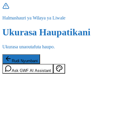
Halmashauri ya Wilaya ya Liwale
Ukurasa Haupatikani
Ukurasa unaoutafuta haupo.
Rudi Nyumbani
Ask GWF AI Assistant